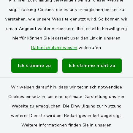
Mit Ihrer Zustimmung verwenden wir auf dieser Website
Oberpfälzer Wald
sog. Tracking-Cookies, die es uns ermöglichen besser zu
verstehen, wie unsere Website genutzt wird. So können wir
VG und Gemeinden
unser Angebot weiter verbessern. Ihre erteilte Einwilligung
Markt Schwarzenfeld
hierfür können Sie jederzeit über den Link in unseren
Datenschutzhinweisen
widerrufen.
Gemeinde Stulln
Verwaltungsgemeinschaft Schwarzenfeld
Ich stimme zu
Ich stimme nicht zu
Wir weisen darauf hin, dass wir technisch notwendige
Cookies einsetzen, um eine optimale Darstellung unserer
Website zu ermöglichen. Die Einwilligung zur Nutzung
Kontakt
weiterer Dienste wird bei Bedarf gesondert abgefragt.
Weitere Informationen finden Sie in unseren
Barrierefreiheit