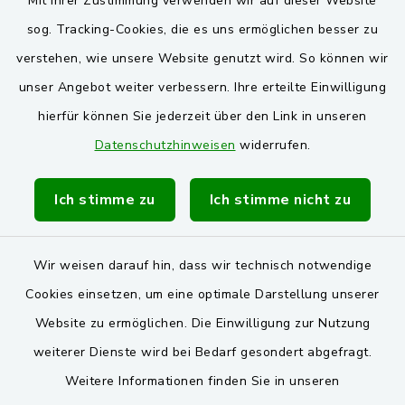
Mit Ihrer Zustimmung verwenden wir auf dieser Website
Oberpfälzer Wald
sog. Tracking-Cookies, die es uns ermöglichen besser zu
verstehen, wie unsere Website genutzt wird. So können wir
VG und Gemeinden
unser Angebot weiter verbessern. Ihre erteilte Einwilligung
Markt Schwarzenfeld
hierfür können Sie jederzeit über den Link in unseren
Datenschutzhinweisen
widerrufen.
Gemeinde Stulln
Verwaltungsgemeinschaft Schwarzenfeld
Ich stimme zu
Ich stimme nicht zu
Wir weisen darauf hin, dass wir technisch notwendige
Cookies einsetzen, um eine optimale Darstellung unserer
Website zu ermöglichen. Die Einwilligung zur Nutzung
Kontakt
weiterer Dienste wird bei Bedarf gesondert abgefragt.
Weitere Informationen finden Sie in unseren
Barrierefreiheit