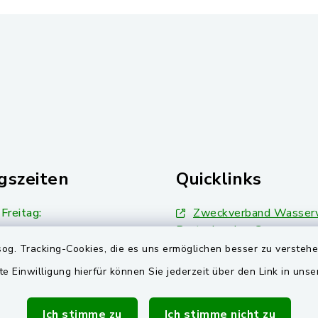
gszeiten
Quicklinks
Freitag:
Zweckverband Wasserv
Pretzabrucker Gruppe
00 Uhr
og. Tracking-Cookies, die es uns ermöglichen besser zu versteh
BayernPortal
Dienstag zusätzlich:
te Einwilligung hierfür können Sie jederzeit über den Link in uns
00 Uhr
Landkreis Schwandorf
Ich stimme zu
Ich stimme nicht zu