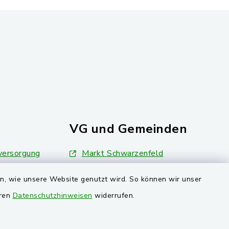
VG und Gemeinden
ersorgung
Markt Schwarzenfeld
Gemeinde Stulln
en, wie unsere Website genutzt wird. So können wir unser
eren
Datenschutzhinweisen
widerrufen.
Verwaltungsgemeinschaft
Schwarzenfeld