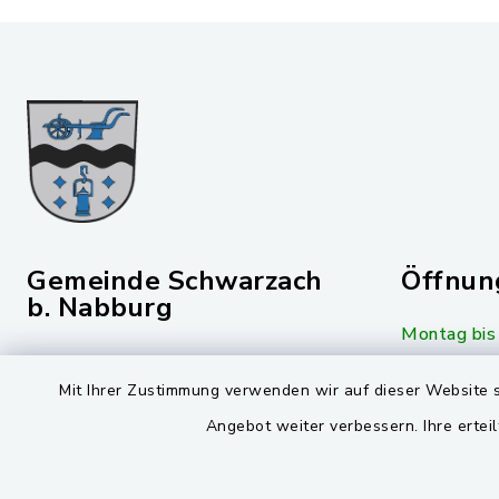
Gemeinde Schwarzach
Öffnun
b. Nabburg
Montag bis 
Viktor-Koch-Str. 4
08:00-12:
Mit Ihrer Zustimmung verwenden wir auf dieser Website s
92521 Schwarzenfeld
Montag und 
Angebot weiter verbessern. Ihre erteil
09435 309-0
14:00-16:
09435 309-227