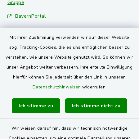
Gruppe
BayernPortal
Landkreis Schwandorf
Mit Ihrer Zustimmung verwenden wir auf dieser Website
Oberpfälzer Wald
sog. Tracking-Cookies, die es uns ermöglichen besser zu
verstehen, wie unsere Website genutzt wird. So können wir
VG und Gemeinden
unser Angebot weiter verbessern. Ihre erteilte Einwilligung
Markt Schwarzenfeld
hierfür können Sie jederzeit über den Link in unseren
Datenschutzhinweisen
widerrufen.
Gemeinde Stulln
Verwaltungsgemeinschaft Schwarzenfeld
Ich stimme zu
Ich stimme nicht zu
Wir weisen darauf hin, dass wir technisch notwendige
Cookies einsetzen, um eine optimale Darstellung unserer