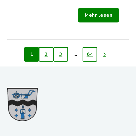
Mehr lesen
1
2
3
…
64