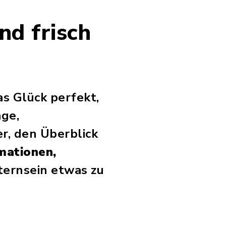
nd frisch
as Glück perfekt,
äge,
r, den Überblick
mationen,
ternsein etwas zu