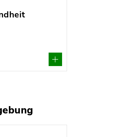
ndheit
mgebung