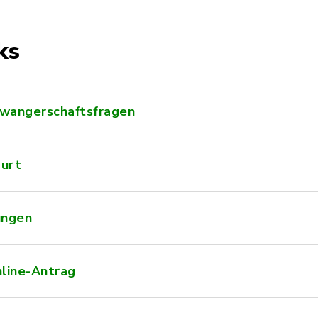
ks
hwangerschaftsfragen
burt
ungen
nline-Antrag