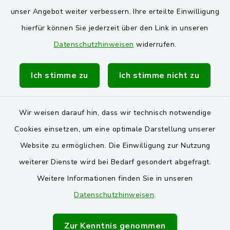
VG und Gemeinden
unser Angebot weiter verbessern. Ihre erteilte Einwilligung
Markt Schwarzenfeld
hierfür können Sie jederzeit über den Link in unseren
Datenschutzhinweisen
widerrufen.
Gemeinde Stulln
Verwaltungsgemeinschaft Schwarzenfeld
Ich stimme zu
Ich stimme nicht zu
Wir weisen darauf hin, dass wir technisch notwendige
Cookies einsetzen, um eine optimale Darstellung unserer
Website zu ermöglichen. Die Einwilligung zur Nutzung
Kontakt
weiterer Dienste wird bei Bedarf gesondert abgefragt.
Weitere Informationen finden Sie in unseren
Barrierefreiheit
Datenschutzhinweisen
.
Datenschutz
Zur Kenntnis genommen