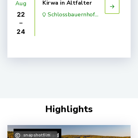
Kirwa in Altfalter
Aug
22
Schlossbauernhof
Altfalter
–
24
Highlights
Rund ums Rad
snapshotfilm