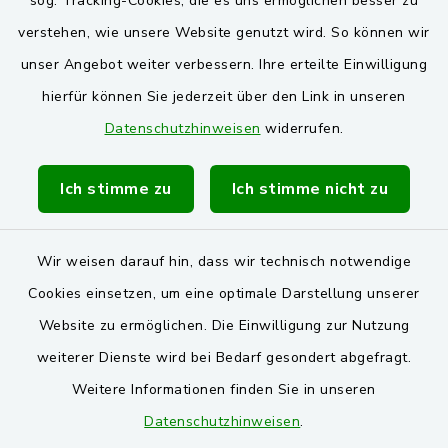
sog. Tracking-Cookies, die es uns ermöglichen besser zu
verstehen, wie unsere Website genutzt wird. So können wir
VG und Gemeinden
unser Angebot weiter verbessern. Ihre erteilte Einwilligung
Markt Schwarzenfeld
hierfür können Sie jederzeit über den Link in unseren
Datenschutzhinweisen
widerrufen.
Gemeinde Stulln
Verwaltungsgemeinschaft Schwarzenfeld
Ich stimme zu
Ich stimme nicht zu
Wir weisen darauf hin, dass wir technisch notwendige
Cookies einsetzen, um eine optimale Darstellung unserer
Website zu ermöglichen. Die Einwilligung zur Nutzung
Kontakt
weiterer Dienste wird bei Bedarf gesondert abgefragt.
Weitere Informationen finden Sie in unseren
Barrierefreiheit
Datenschutzhinweisen
.