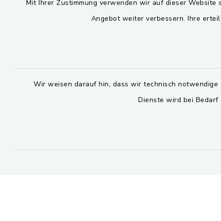
Mit Ihrer Zustimmung verwenden wir auf dieser Website s
Montag bis 
Viktor-Koch-Str. 4
Angebot weiter verbessern. Ihre erteil
08:00-12:
92521 Schwarzenfeld
Montag und 
09435 309-0
14:00-16:
09435 309-227
Wir weisen darauf hin, dass wir technisch notwendige 
Donnerstag 
info@schwarzach-bei-
nabburg.de
Dienste wird bei Bedarf
14:00-17:
Bitte 
facebook
instagram
whatsapp