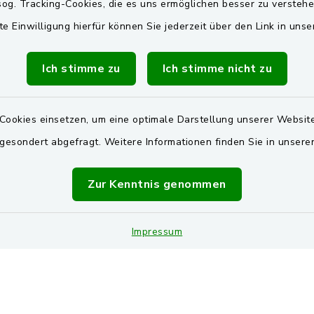
og. Tracking-Cookies, die es uns ermöglichen besser zu versteh
Freitag:
Zweckverband Wasserv
Pretzabrucker Gruppe
te Einwilligung hierfür können Sie jederzeit über den Link in uns
00 Uhr
BayernPortal
Dienstag zusätzlich:
Ich stimme zu
Ich stimme nicht zu
00 Uhr
Landkreis Schwandorf
Oberpfälzer Wald
Cookies einsetzen, um eine optimale Darstellung unserer Website
zusätzlich
 gesondert abgefragt. Weitere Informationen finden Sie in unser
00 Uhr
vereinbaren Sie einen
Zur Kenntnis genommen
Termin!
Impressum