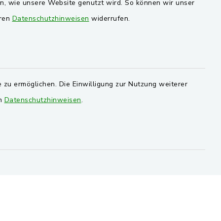
en, wie unsere Website genutzt wird. So können wir unser
ersorgung
Markt Schwarzenfeld
eren
Datenschutzhinweisen
widerrufen.
Gemeinde Stulln
Verwaltungsgemeinschaft
Schwarzenfeld
 zu ermöglichen. Die Einwilligung zur Nutzung weiterer
en
Datenschutzhinweisen
.