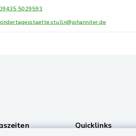
09435 5029593
kindertagesstaette.stulln@johanniter.de
gszeiten
Quicklinks