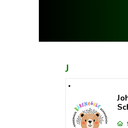
J
Jo
Sc