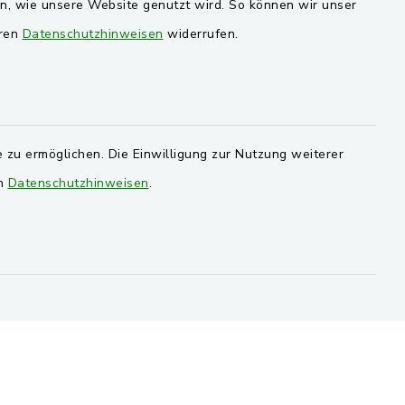
en, wie unsere Website genutzt wird. So können wir unser
ersorgung
Markt Schwarzenfeld
eren
Datenschutzhinweisen
widerrufen.
Gemeinde Stulln
Verwaltungsgemeinschaft
Schwarzenfeld
 zu ermöglichen. Die Einwilligung zur Nutzung weiterer
en
Datenschutzhinweisen
.