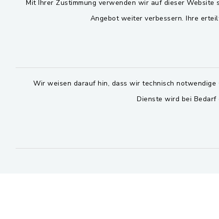
Mit Ihrer Zustimmung verwenden wir auf dieser Website s
Montag bis 
Viktor-Koch-Str. 4
Angebot weiter verbessern. Ihre erteil
08:00-12:
92521 Schwarzenfeld
Montag und 
09435 309-0
14:00-16:
09435 309-227
Wir weisen darauf hin, dass wir technisch notwendige 
Donnerstag 
info@schwarzach-bei-
nabburg.de
Dienste wird bei Bedarf
14:00-17:
Bitte 
facebook
instagram
whatsapp