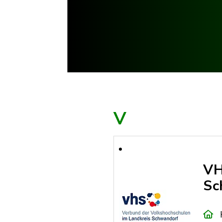
V
VH
Sc