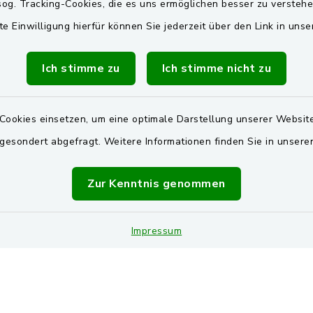
og. Tracking-Cookies, die es uns ermöglichen besser zu versteh
Freitag:
Zweckverband Wasserv
Pretzabrucker Gruppe
te Einwilligung hierfür können Sie jederzeit über den Link in uns
00 Uhr
BayernPortal
Dienstag zusätzlich:
Ich stimme zu
Ich stimme nicht zu
00 Uhr
Landkreis Schwandorf
Oberpfälzer Wald
Cookies einsetzen, um eine optimale Darstellung unserer Website
zusätzlich
 gesondert abgefragt. Weitere Informationen finden Sie in unser
00 Uhr
vereinbaren Sie einen
Zur Kenntnis genommen
Termin!
Impressum