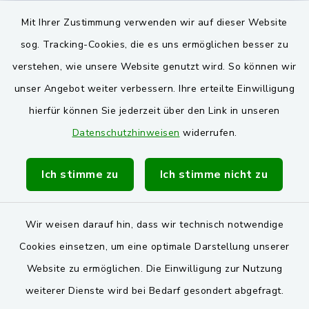
Landkreis Schwandorf
Mit Ihrer Zustimmung verwenden wir auf dieser Website
Oberpfälzer Wald
sog. Tracking-Cookies, die es uns ermöglichen besser zu
verstehen, wie unsere Website genutzt wird. So können wir
VG und Gemeinden
unser Angebot weiter verbessern. Ihre erteilte Einwilligung
Markt Schwarzenfeld
hierfür können Sie jederzeit über den Link in unseren
Datenschutzhinweisen
widerrufen.
Gemeinde Stulln
Verwaltungsgemeinschaft Schwarzenfeld
Ich stimme zu
Ich stimme nicht zu
Wir weisen darauf hin, dass wir technisch notwendige
Cookies einsetzen, um eine optimale Darstellung unserer
Website zu ermöglichen. Die Einwilligung zur Nutzung
Kontakt
weiterer Dienste wird bei Bedarf gesondert abgefragt.