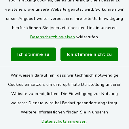
sog. Tracking-Cookies, die es uns ermöglichen besser zu
verstehen, wie unsere Website genutzt wird. So können wir
VG und Gemeinden
unser Angebot weiter verbessern. Ihre erteilte Einwilligung
Markt Schwarzenfeld
hierfür können Sie jederzeit über den Link in unseren
Datenschutzhinweisen
widerrufen.
Gemeinde Stulln
Verwaltungsgemeinschaft Schwarzenfeld
Ich stimme zu
Ich stimme nicht zu
Wir weisen darauf hin, dass wir technisch notwendige
Cookies einsetzen, um eine optimale Darstellung unserer
Website zu ermöglichen. Die Einwilligung zur Nutzung
Kontakt
weiterer Dienste wird bei Bedarf gesondert abgefragt.
Weitere Informationen finden Sie in unseren
Barrierefreiheit
Datenschutzhinweisen
.