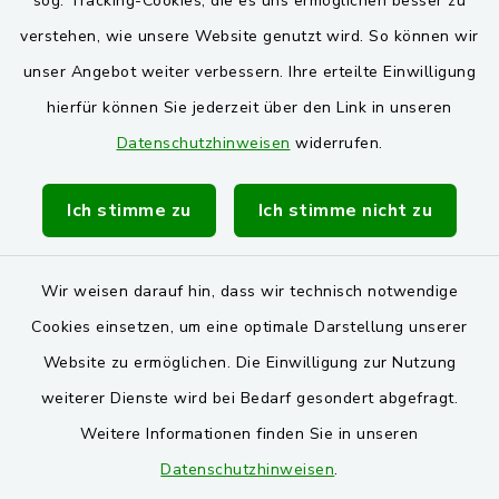
sog. Tracking-Cookies, die es uns ermöglichen besser zu
verstehen, wie unsere Website genutzt wird. So können wir
VG und Gemeinden
unser Angebot weiter verbessern. Ihre erteilte Einwilligung
Markt Schwarzenfeld
hierfür können Sie jederzeit über den Link in unseren
Datenschutzhinweisen
widerrufen.
Gemeinde Stulln
Verwaltungsgemeinschaft Schwarzenfeld
Ich stimme zu
Ich stimme nicht zu
Wir weisen darauf hin, dass wir technisch notwendige
Cookies einsetzen, um eine optimale Darstellung unserer
Website zu ermöglichen. Die Einwilligung zur Nutzung
Kontakt
weiterer Dienste wird bei Bedarf gesondert abgefragt.
Weitere Informationen finden Sie in unseren
Barrierefreiheit
Datenschutzhinweisen
.