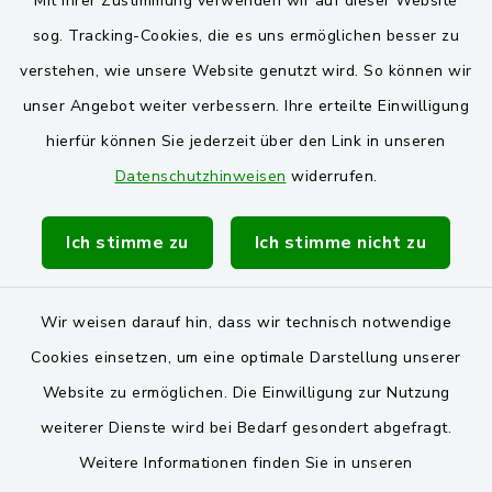
Mit Ihrer Zustimmung verwenden wir auf dieser Website
Oberpfälzer Wald
sog. Tracking-Cookies, die es uns ermöglichen besser zu
verstehen, wie unsere Website genutzt wird. So können wir
VG und Gemeinden
unser Angebot weiter verbessern. Ihre erteilte Einwilligung
Markt Schwarzenfeld
hierfür können Sie jederzeit über den Link in unseren
Datenschutzhinweisen
widerrufen.
Gemeinde Stulln
Verwaltungsgemeinschaft Schwarzenfeld
Ich stimme zu
Ich stimme nicht zu
Wir weisen darauf hin, dass wir technisch notwendige
Cookies einsetzen, um eine optimale Darstellung unserer
Website zu ermöglichen. Die Einwilligung zur Nutzung
Kontakt
weiterer Dienste wird bei Bedarf gesondert abgefragt.
Weitere Informationen finden Sie in unseren
Barrierefreiheit