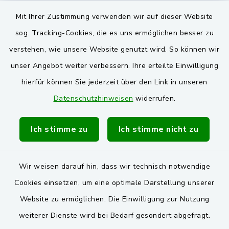
Landkreis Schwandorf
Mit Ihrer Zustimmung verwenden wir auf dieser Website
Oberpfälzer Wald
sog. Tracking-Cookies, die es uns ermöglichen besser zu
verstehen, wie unsere Website genutzt wird. So können wir
VG und Gemeinden
unser Angebot weiter verbessern. Ihre erteilte Einwilligung
Markt Schwarzenfeld
hierfür können Sie jederzeit über den Link in unseren
Datenschutzhinweisen
widerrufen.
Gemeinde Stulln
Verwaltungsgemeinschaft Schwarzenfeld
Ich stimme zu
Ich stimme nicht zu
Wir weisen darauf hin, dass wir technisch notwendige
Cookies einsetzen, um eine optimale Darstellung unserer
Website zu ermöglichen. Die Einwilligung zur Nutzung
Kontakt
weiterer Dienste wird bei Bedarf gesondert abgefragt.