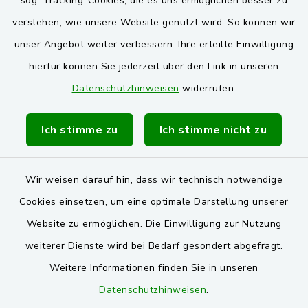
sog. Tracking-Cookies, die es uns ermöglichen besser zu
verstehen, wie unsere Website genutzt wird. So können wir
VG und Gemeinden
unser Angebot weiter verbessern. Ihre erteilte Einwilligung
Markt Schwarzenfeld
hierfür können Sie jederzeit über den Link in unseren
Datenschutzhinweisen
widerrufen.
Gemeinde Stulln
Verwaltungsgemeinschaft Schwarzenfeld
Ich stimme zu
Ich stimme nicht zu
Wir weisen darauf hin, dass wir technisch notwendige
Cookies einsetzen, um eine optimale Darstellung unserer
Website zu ermöglichen. Die Einwilligung zur Nutzung
Kontakt
weiterer Dienste wird bei Bedarf gesondert abgefragt.
Weitere Informationen finden Sie in unseren
Barrierefreiheit
Datenschutzhinweisen
.