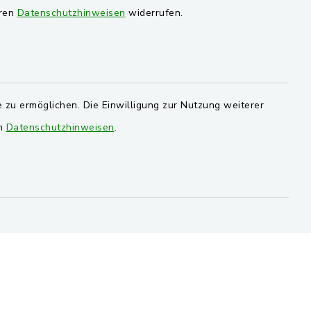
eren
Datenschutzhinweisen
widerrufen.
Gemeinde Stulln
Verwaltungsgemeinschaft
Schwarzenfeld
 zu ermöglichen. Die Einwilligung zur Nutzung weiterer
en
Datenschutzhinweisen
.