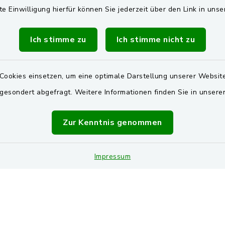
Pretzabrucker Gruppe
00 Uhr
te Einwilligung hierfür können Sie jederzeit über den Link in uns
BayernPortal
Dienstag zusätzlich:
Ich stimme zu
Ich stimme nicht zu
00 Uhr
Landkreis Schwandorf
Oberpfälzer Wald
zusätzlich
Cookies einsetzen, um eine optimale Darstellung unserer Website
00 Uhr
 gesondert abgefragt. Weitere Informationen finden Sie in unser
vereinbaren Sie einen
Zur Kenntnis genommen
Termin!
Impressum
Impressum
Sitemap
Cookie-Einstellungen