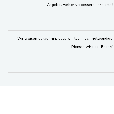
Viktor-Koch-Str. 4
08:00-12:
Angebot weiter verbessern. Ihre erteil
92521 Schwarzenfeld
Montag und 
09435 309-0
14:00-16:
09435 309-227
Donnerstag 
info@schwarzach-bei-
Wir weisen darauf hin, dass wir technisch notwendige 
nabburg.de
14:00-17:
Dienste wird bei Bedarf
Bitte 
facebook
instagram
whatsapp
Kontakt
Barrierefreiheit
Datenschutz