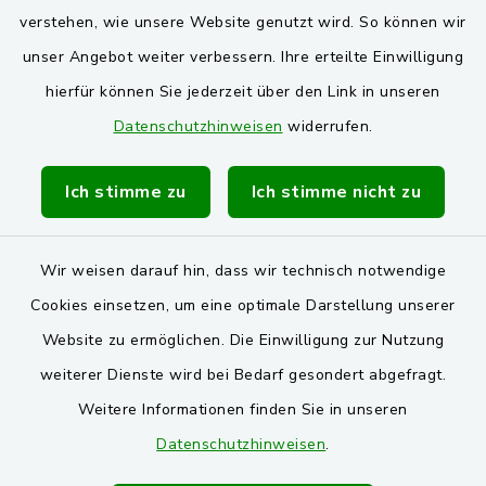
verstehen, wie unsere Website genutzt wird. So können wir
VG und Gemeinden
unser Angebot weiter verbessern. Ihre erteilte Einwilligung
Markt Schwarzenfeld
hierfür können Sie jederzeit über den Link in unseren
Datenschutzhinweisen
widerrufen.
Gemeinde Stulln
Verwaltungsgemeinschaft Schwarzenfeld
Ich stimme zu
Ich stimme nicht zu
Wir weisen darauf hin, dass wir technisch notwendige
Cookies einsetzen, um eine optimale Darstellung unserer
Website zu ermöglichen. Die Einwilligung zur Nutzung
Kontakt
weiterer Dienste wird bei Bedarf gesondert abgefragt.
Weitere Informationen finden Sie in unseren
Barrierefreiheit
Datenschutzhinweisen
.
Datenschutz