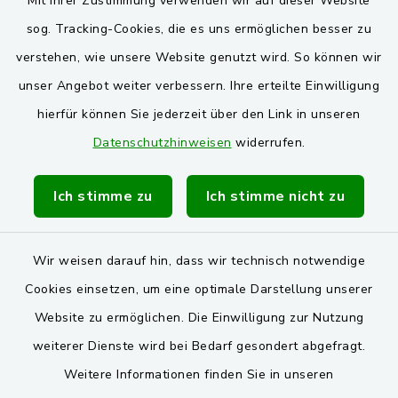
Mit Ihrer Zustimmung verwenden wir auf dieser Website
Oberpfälzer Wald
sog. Tracking-Cookies, die es uns ermöglichen besser zu
verstehen, wie unsere Website genutzt wird. So können wir
VG und Gemeinden
unser Angebot weiter verbessern. Ihre erteilte Einwilligung
Markt Schwarzenfeld
hierfür können Sie jederzeit über den Link in unseren
Datenschutzhinweisen
widerrufen.
Gemeinde Stulln
Verwaltungsgemeinschaft Schwarzenfeld
Ich stimme zu
Ich stimme nicht zu
Wir weisen darauf hin, dass wir technisch notwendige
Cookies einsetzen, um eine optimale Darstellung unserer
Website zu ermöglichen. Die Einwilligung zur Nutzung
Kontakt
weiterer Dienste wird bei Bedarf gesondert abgefragt.
Weitere Informationen finden Sie in unseren
Barrierefreiheit