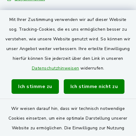
Landkreis Schwandorf
Mit Ihrer Zustimmung verwenden wir auf dieser Website
Oberpfälzer Wald
sog. Tracking-Cookies, die es uns ermöglichen besser zu
verstehen, wie unsere Website genutzt wird. So können wir
VG und Gemeinden
unser Angebot weiter verbessern. Ihre erteilte Einwilligung
Markt Schwarzenfeld
hierfür können Sie jederzeit über den Link in unseren
Datenschutzhinweisen
widerrufen.
Gemeinde Stulln
Verwaltungsgemeinschaft Schwarzenfeld
Ich stimme zu
Ich stimme nicht zu
Wir weisen darauf hin, dass wir technisch notwendige
Cookies einsetzen, um eine optimale Darstellung unserer
Website zu ermöglichen. Die Einwilligung zur Nutzung
Kontakt