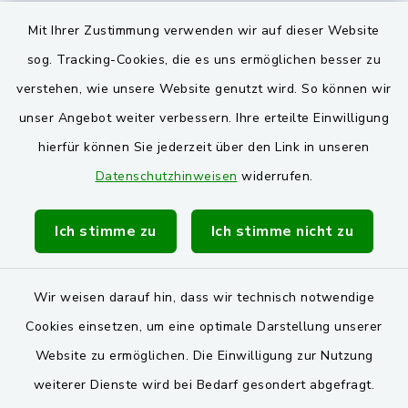
Mit Ihrer Zustimmung verwenden wir auf dieser Website
VG und Gemeinden
sog. Tracking-Cookies, die es uns ermöglichen besser zu
Markt Schwarzenfeld
verstehen, wie unsere Website genutzt wird. So können wir
unser Angebot weiter verbessern. Ihre erteilte Einwilligung
Gemeinde Stulln
hierfür können Sie jederzeit über den Link in unseren
Verwaltungsgemeinschaft Schwarzenfeld
Datenschutzhinweisen
widerrufen.
Ich stimme zu
Ich stimme nicht zu
Wir weisen darauf hin, dass wir technisch notwendige
Kontakt
Cookies einsetzen, um eine optimale Darstellung unserer
Website zu ermöglichen. Die Einwilligung zur Nutzung
Barrierefreiheit
weiterer Dienste wird bei Bedarf gesondert abgefragt.
Datenschutz