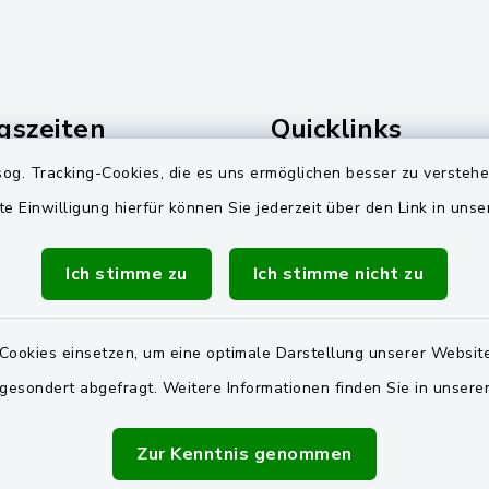
gszeiten
Quicklinks
og. Tracking-Cookies, die es uns ermöglichen besser zu versteh
Freitag:
Zweckverband Wasserv
Pretzabrucker Gruppe
te Einwilligung hierfür können Sie jederzeit über den Link in uns
00 Uhr
BayernPortal
Dienstag zusätzlich:
Ich stimme zu
Ich stimme nicht zu
00 Uhr
Landkreis Schwandorf
Oberpfälzer Wald
Cookies einsetzen, um eine optimale Darstellung unserer Website
zusätzlich
 gesondert abgefragt. Weitere Informationen finden Sie in unser
00 Uhr
vereinbaren Sie einen
Zur Kenntnis genommen
Termin!