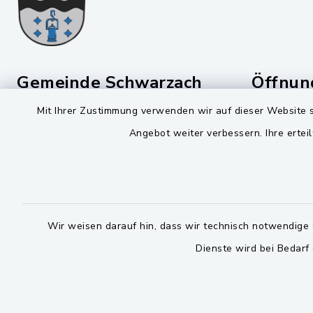
Gemeinde Schwarzach
Öffnun
b. Nabburg
Mit Ihrer Zustimmung verwenden wir auf dieser Website s
Montag bis 
Viktor-Koch-Str. 4
Angebot weiter verbessern. Ihre erteil
08:00-12:
92521 Schwarzenfeld
Montag und 
09435 309-0
14:00-16:
09435 309-227
Wir weisen darauf hin, dass wir technisch notwendige 
Donnerstag 
info@schwarzach-bei-
nabburg.de
Dienste wird bei Bedarf
14:00-17:
Bitte 
facebook
instagram
whatsapp