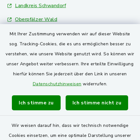
Landkreis Schwandorf
Oberpfälzer Wald
Mit Ihrer Zustimmung verwenden wir auf dieser Website
VG und Gemeinden
sog. Tracking-Cookies, die es uns ermöglichen besser zu
Markt Schwarzenfeld
verstehen, wie unsere Website genutzt wird. So können wir
unser Angebot weiter verbessern. Ihre erteilte Einwilligung
Gemeinde Stulln
hierfür können Sie jederzeit über den Link in unseren
Verwaltungsgemeinschaft Schwarzenfeld
Datenschutzhinweisen
widerrufen.
Ich stimme zu
Ich stimme nicht zu
Wir weisen darauf hin, dass wir technisch notwendige
Kontakt
Cookies einsetzen, um eine optimale Darstellung unserer