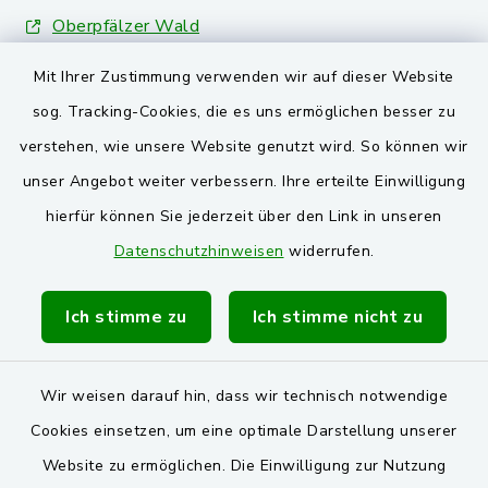
Oberpfälzer Wald
Mit Ihrer Zustimmung verwenden wir auf dieser Website
VG und Gemeinden
sog. Tracking-Cookies, die es uns ermöglichen besser zu
Markt Schwarzenfeld
verstehen, wie unsere Website genutzt wird. So können wir
unser Angebot weiter verbessern. Ihre erteilte Einwilligung
Gemeinde Stulln
hierfür können Sie jederzeit über den Link in unseren
Verwaltungsgemeinschaft Schwarzenfeld
Datenschutzhinweisen
widerrufen.
Ich stimme zu
Ich stimme nicht zu
Wir weisen darauf hin, dass wir technisch notwendige
Kontakt
Cookies einsetzen, um eine optimale Darstellung unserer
Website zu ermöglichen. Die Einwilligung zur Nutzung
Barrierefreiheit