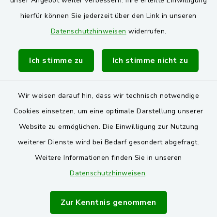
unser Angebot weiter verbessern. Ihre erteilte Einwilligung
Markt Schwarzenfeld
hierfür können Sie jederzeit über den Link in unseren
Datenschutzhinweisen
widerrufen.
Gemeinde Stulln
Verwaltungsgemeinschaft Schwarzenfeld
Ich stimme zu
Ich stimme nicht zu
Wir weisen darauf hin, dass wir technisch notwendige
Cookies einsetzen, um eine optimale Darstellung unserer
Website zu ermöglichen. Die Einwilligung zur Nutzung
Kontakt
weiterer Dienste wird bei Bedarf gesondert abgefragt.
Weitere Informationen finden Sie in unseren
Barrierefreiheit
Datenschutzhinweisen
.
Datenschutz
Zur Kenntnis genommen
Impressum