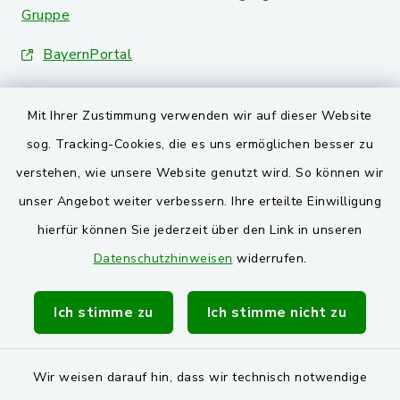
Gruppe
BayernPortal
Landkreis Schwandorf
Mit Ihrer Zustimmung verwenden wir auf dieser Website
Oberpfälzer Wald
sog. Tracking-Cookies, die es uns ermöglichen besser zu
verstehen, wie unsere Website genutzt wird. So können wir
VG und Gemeinden
unser Angebot weiter verbessern. Ihre erteilte Einwilligung
Markt Schwarzenfeld
hierfür können Sie jederzeit über den Link in unseren
Datenschutzhinweisen
widerrufen.
Gemeinde Stulln
Verwaltungsgemeinschaft Schwarzenfeld
Ich stimme zu
Ich stimme nicht zu
Wir weisen darauf hin, dass wir technisch notwendige