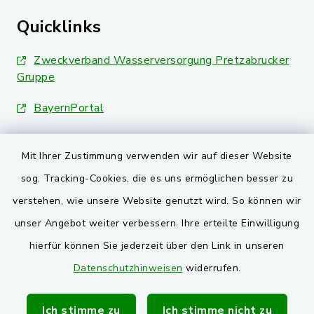
Quicklinks
Zweckverband Wasserversorgung Pretzabrucker
Gruppe
BayernPortal
Landkreis Schwandorf
Mit Ihrer Zustimmung verwenden wir auf dieser Website
Oberpfälzer Wald
sog. Tracking-Cookies, die es uns ermöglichen besser zu
verstehen, wie unsere Website genutzt wird. So können wir
VG und Gemeinden
unser Angebot weiter verbessern. Ihre erteilte Einwilligung
Markt Schwarzenfeld
hierfür können Sie jederzeit über den Link in unseren
Datenschutzhinweisen
widerrufen.
Gemeinde Stulln
Verwaltungsgemeinschaft Schwarzenfeld
Ich stimme zu
Ich stimme nicht zu