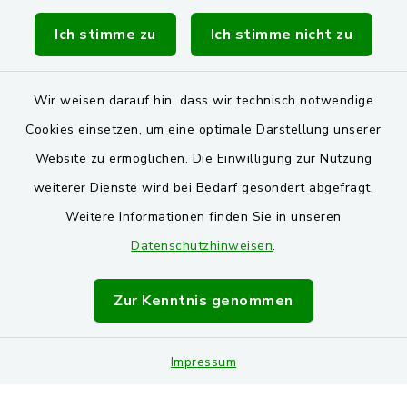
Verwaltungsgemeinschaft Schwarzenfeld
Ich stimme zu
Ich stimme nicht zu
Wir weisen darauf hin, dass wir technisch notwendige
Cookies einsetzen, um eine optimale Darstellung unserer
Website zu ermöglichen. Die Einwilligung zur Nutzung
Kontakt
weiterer Dienste wird bei Bedarf gesondert abgefragt.
Weitere Informationen finden Sie in unseren
Barrierefreiheit
Datenschutzhinweisen
.
Datenschutz
Zur Kenntnis genommen
Impressum
Sitemap
Impressum