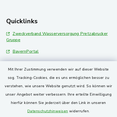
Quicklinks
Zweckverband Wasserversorgung Pretzabrucker
Gruppe
BayernPortal
Landkreis Schwandorf
Mit Ihrer Zustimmung verwenden wir auf dieser Website
Oberpfälzer Wald
sog. Tracking-Cookies, die es uns ermöglichen besser zu
verstehen, wie unsere Website genutzt wird. So können wir
VG und Gemeinden
unser Angebot weiter verbessern. Ihre erteilte Einwilligung
Markt Schwarzenfeld
hierfür können Sie jederzeit über den Link in unseren
Datenschutzhinweisen
widerrufen.
Gemeinde Stulln