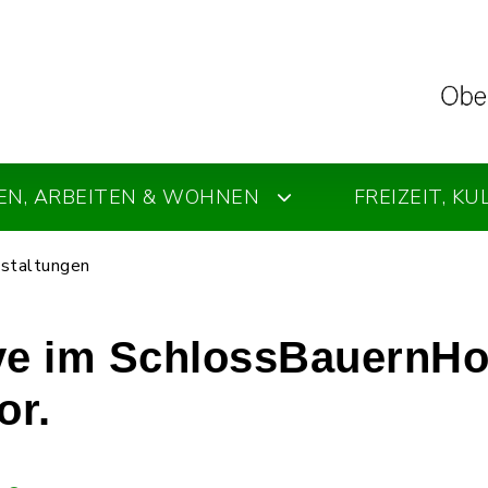
EN, ARBEITEN & WOHNEN
FREIZEIT, K
staltungen
ve im SchlossBauernHof
or.