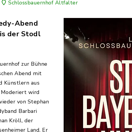
Schlossbauernhof Altfalter
edy-Abend
is der Stodl
auernhof zur Bühne
ischen Abend mit
nd Künstlern aus
 Moderiert wird
wieder von Stephan
dyband Barbari
han Kröll, der
senheimer Land. Er