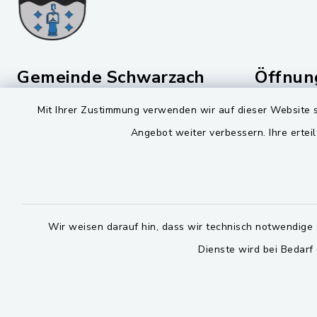
Gemeinde Schwarzach
Öffnun
b. Nabburg
Mit Ihrer Zustimmung verwenden wir auf dieser Website s
Montag bis 
Viktor-Koch-Str. 4
Angebot weiter verbessern. Ihre erteil
08:00-12:
92521 Schwarzenfeld
Montag und 
09435 309-0
14:00-16:
09435 309-227
Donnerstag 
info@schwarzach-bei-
Wir weisen darauf hin, dass wir technisch notwendige 
nabburg.de
14:00-17:
Dienste wird bei Bedarf
Bitte 
facebook
instagram
whatsapp