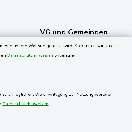
VG und Gemeinden
en, wie unsere Website genutzt wird. So können wir unser
ersorgung
Markt Schwarzenfeld
eren
Datenschutzhinweisen
widerrufen.
Gemeinde Stulln
Verwaltungsgemeinschaft
Schwarzenfeld
 zu ermöglichen. Die Einwilligung zur Nutzung weiterer
en
Datenschutzhinweisen
.