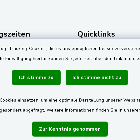
gszeiten
Quicklinks
og. Tracking-Cookies, die es uns ermöglichen besser zu versteh
Freitag:
Zweckverband Wasserv
Pretzabrucker Gruppe
te Einwilligung hierfür können Sie jederzeit über den Link in uns
00 Uhr
BayernPortal
Dienstag zusätzlich:
Ich stimme zu
Ich stimme nicht zu
00 Uhr
Landkreis Schwandorf
Oberpfälzer Wald
zusätzlich
Cookies einsetzen, um eine optimale Darstellung unserer Website
00 Uhr
 gesondert abgefragt. Weitere Informationen finden Sie in unser
vereinbaren Sie einen
Zur Kenntnis genommen
Termin!