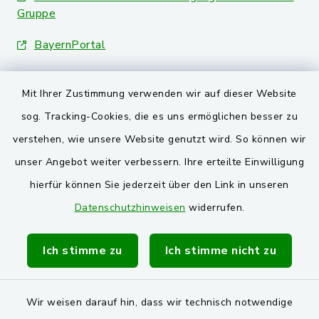
Gruppe
BayernPortal
Landkreis Schwandorf
Mit Ihrer Zustimmung verwenden wir auf dieser Website
Oberpfälzer Wald
sog. Tracking-Cookies, die es uns ermöglichen besser zu
verstehen, wie unsere Website genutzt wird. So können wir
VG und Gemeinden
unser Angebot weiter verbessern. Ihre erteilte Einwilligung
Markt Schwarzenfeld
hierfür können Sie jederzeit über den Link in unseren
Datenschutzhinweisen
widerrufen.
Gemeinde Stulln
Verwaltungsgemeinschaft Schwarzenfeld
Ich stimme zu
Ich stimme nicht zu
Wir weisen darauf hin, dass wir technisch notwendige