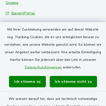
Gruppe
BayernPortal
Landkreis Schwandorf
Mit Ihrer Zustimmung verwenden wir auf dieser Website
Oberpfälzer Wald
sog. Tracking-Cookies, die es uns ermöglichen besser zu
verstehen, wie unsere Website genutzt wird. So können wir
VG und Gemeinden
unser Angebot weiter verbessern. Ihre erteilte Einwilligung
Markt Schwarzenfeld
hierfür können Sie jederzeit über den Link in unseren
Datenschutzhinweisen
widerrufen.
Gemeinde Stulln
Verwaltungsgemeinschaft Schwarzenfeld
Ich stimme zu
Ich stimme nicht zu
Wir weisen darauf hin, dass wir technisch notwendige