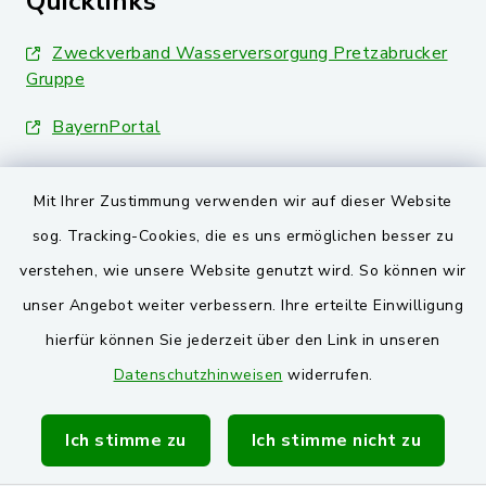
Quicklinks
Zweckverband Wasserversorgung Pretzabrucker
Gruppe
BayernPortal
Landkreis Schwandorf
Mit Ihrer Zustimmung verwenden wir auf dieser Website
Oberpfälzer Wald
sog. Tracking-Cookies, die es uns ermöglichen besser zu
verstehen, wie unsere Website genutzt wird. So können wir
VG und Gemeinden
unser Angebot weiter verbessern. Ihre erteilte Einwilligung
Markt Schwarzenfeld
hierfür können Sie jederzeit über den Link in unseren
Datenschutzhinweisen
widerrufen.
Gemeinde Stulln
Verwaltungsgemeinschaft Schwarzenfeld
Ich stimme zu
Ich stimme nicht zu