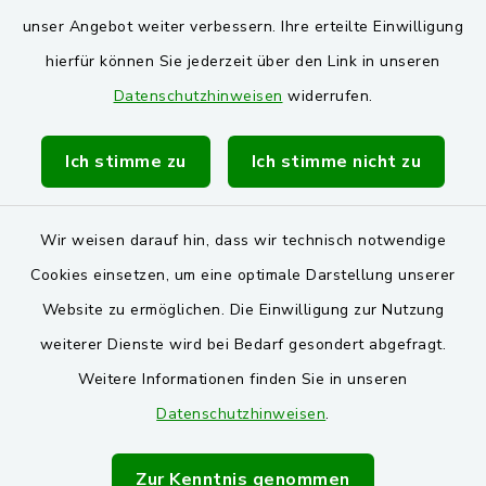
unser Angebot weiter verbessern. Ihre erteilte Einwilligung
Gemeinde Stulln
hierfür können Sie jederzeit über den Link in unseren
Verwaltungsgemeinschaft Schwarzenfeld
Datenschutzhinweisen
widerrufen.
Ich stimme zu
Ich stimme nicht zu
Wir weisen darauf hin, dass wir technisch notwendige
Kontakt
Cookies einsetzen, um eine optimale Darstellung unserer
Website zu ermöglichen. Die Einwilligung zur Nutzung
Barrierefreiheit
weiterer Dienste wird bei Bedarf gesondert abgefragt.
Datenschutz
Weitere Informationen finden Sie in unseren
Datenschutzhinweisen
.
Impressum
Zur Kenntnis genommen
Sitemap