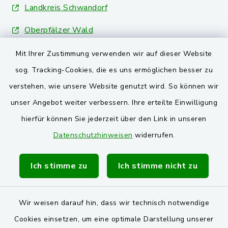
Landkreis Schwandorf
Oberpfälzer Wald
Mit Ihrer Zustimmung verwenden wir auf dieser Website
VG und Gemeinden
sog. Tracking-Cookies, die es uns ermöglichen besser zu
Markt Schwarzenfeld
verstehen, wie unsere Website genutzt wird. So können wir
unser Angebot weiter verbessern. Ihre erteilte Einwilligung
Gemeinde Stulln
hierfür können Sie jederzeit über den Link in unseren
Verwaltungsgemeinschaft Schwarzenfeld
Datenschutzhinweisen
widerrufen.
Ich stimme zu
Ich stimme nicht zu
Wir weisen darauf hin, dass wir technisch notwendige
Kontakt
Cookies einsetzen, um eine optimale Darstellung unserer